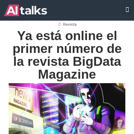
Ir
INTELIGENCIA ARTIFICIAL
al
contenido
Revista
Ya está online el
primer número de
la revista BigData
Magazine