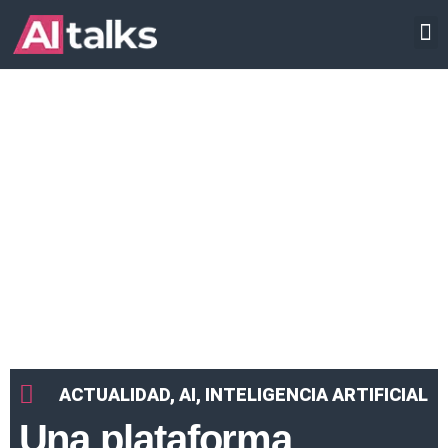
Ir
INTELIGENCIA ARTIFICIAL
al
contenido
ACTUALIDAD
,
AI
,
INTELIGENCIA ARTIFICIAL
Una plataforma