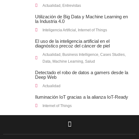
Actualidad
,
Entrevistas
Utilización de Big Data y Machine Learning en
la Industria 4.0
Inteligencia Artificial
,
Internet of Things
El uso de la inteligencia artificial en el
diagnóstico precoz del cáncer de piel
Actualidad
,
Business Intelligence
,
Cases Studies
,
Data
,
Machine Learning
,
Salud
Detectado el robo de datos a gamers desde la
Deep Web
Actualidad
Iluminación IoT gracias a la alianza IoT-Ready
Internet of Things
F
L
T
I
Y