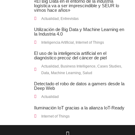
«El Big Data en el entorno de la industria
logística va a ser imprescindible y SEUR lo
vimos hace años»
Actualidad
,
Entrevistas
Utilización de Big Data y Machine Learning en
la Industria 4.0
Inteligencia Artificial
,
Internet of Things
El uso de la inteligencia artificial en el
diagnóstico precoz del cáncer de piel
Actualidad
,
Business Intelligence
,
Cases Studies
,
Data
,
Machine Learning
,
Salud
Detectado el robo de datos a gamers desde la
Deep Web
Actualidad
Iluminación IoT gracias a la alianza IoT-Ready
Internet of Things