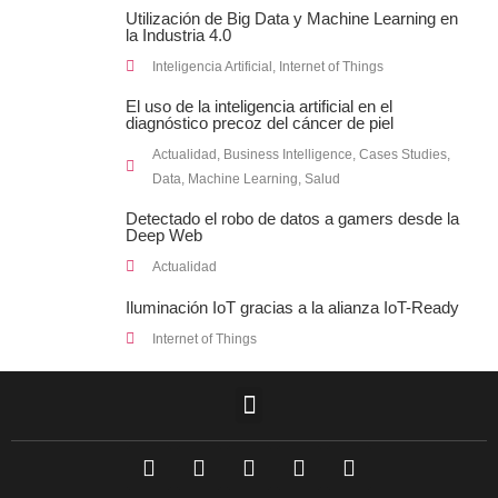
Utilización de Big Data y Machine Learning en
la Industria 4.0
Inteligencia Artificial
,
Internet of Things
El uso de la inteligencia artificial en el
diagnóstico precoz del cáncer de piel
Actualidad
,
Business Intelligence
,
Cases Studies
,
Data
,
Machine Learning
,
Salud
Detectado el robo de datos a gamers desde la
Deep Web
Actualidad
Iluminación IoT gracias a la alianza IoT-Ready
Internet of Things
F
L
T
I
Y
a
i
w
n
o
c
n
i
s
u