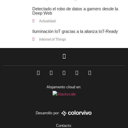
Detectado el robo de datos a gamers desde la
Deep Web
Actualidad
Iluminación IoT gracias a la alianza IoT-Ready
Internet of Things
F
L
T
I
Y
a
i
w
n
o
c
n
i
s
u
e
k
t
t
t
Alojamento cloud en:
b
e
t
a
u
o
d
e
g
b
o
i
r
r
e
k
n
a
m
Desarrollo por:
Contacto: