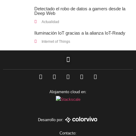
Detectado el robo de datos a gamers desde la
Deep Web
Actualidad
Iluminación IoT gracias a la alianza IoT-Ready
Internet of Things
F
L
T
I
Y
a
i
w
n
o
c
n
i
s
u
e
k
t
t
t
Alojamento cloud en:
b
e
t
a
u
o
d
e
g
b
o
i
r
r
e
k
n
a
m
Desarrollo por:
Contacto: