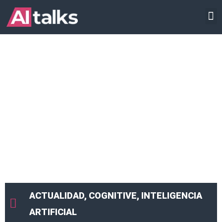
Ir
INTELIGENCIA ARTIFICIAL
al
contenido
ACTUALIDAD
,
COGNITIVE
,
INTELIGENCIA
ARTIFICIAL