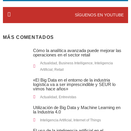
SÍGUENOS EN YOUTUBE
MÁS COMENTADOS
Cómo la analítica avanzada puede mejorar las
operaciones en el sector retail
Actualidad
,
Business Intelligence
,
Inteligencia
Artificial
,
Retail
«El Big Data en el entorno de la industria
logística va a ser imprescindible y SEUR lo
vimos hace años»
Actualidad
,
Entrevistas
Utilización de Big Data y Machine Learning en
la Industria 4.0
Inteligencia Artificial
,
Internet of Things
El uso de la inteligencia artificial en el