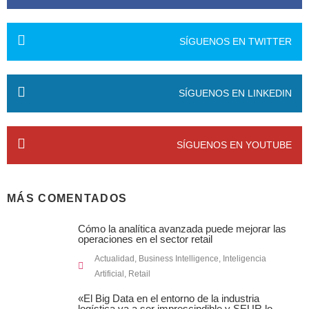
SÍGUENOS EN TWITTER
SÍGUENOS EN LINKEDIN
SÍGUENOS EN YOUTUBE
MÁS COMENTADOS
Cómo la analítica avanzada puede mejorar las
operaciones en el sector retail
Actualidad
,
Business Intelligence
,
Inteligencia
Artificial
,
Retail
«El Big Data en el entorno de la industria
logística va a ser imprescindible y SEUR lo