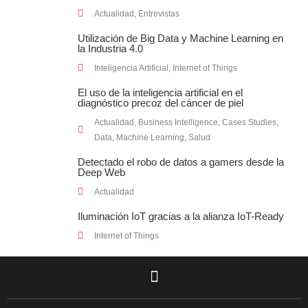
Actualidad
,
Entrevistas
Utilización de Big Data y Machine Learning en
la Industria 4.0
Inteligencia Artificial
,
Internet of Things
El uso de la inteligencia artificial en el
diagnóstico precoz del cáncer de piel
Actualidad
,
Business Intelligence
,
Cases Studies
,
Data
,
Machine Learning
,
Salud
Detectado el robo de datos a gamers desde la
Deep Web
Actualidad
Iluminación IoT gracias a la alianza IoT-Ready
Internet of Things
F
L
T
I
Y