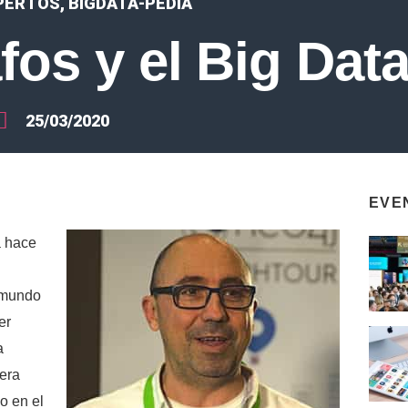
PERTOS
,
BIGDATA-PEDIA
fos y el Big Dat
25/03/2020
EVE
a hace
l mundo
er
a
era
o en el