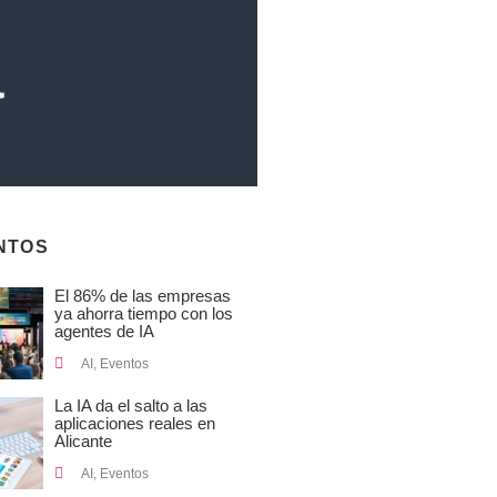
a
NTOS
El 86% de las empresas
ya ahorra tiempo con los
agentes de IA
AI
,
Eventos
La IA da el salto a las
aplicaciones reales en
Alicante
AI
,
Eventos