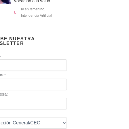
vocación a la salud
IA en femenino
,
Inteligencia Artificial
IBE NUESTRA
SLETTER
:
re:
esa:
: