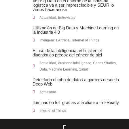
«El Big Data en el entorno de la industria
logística va a ser imprescindible y SEUR lo
vimos hace años»
Actualidad
,
Entrevistas
Utilización de Big Data y Machine Learning en
la Industria 4.0
Inteligencia Artificial
,
Internet of Things
El uso de la inteligencia artificial en el
diagnóstico precoz del cáncer de piel
Actualidad
,
Business Intelligence
,
Cases Studies
,
Data
,
Machine Learning
,
Salud
Detectado el robo de datos a gamers desde la
Deep Web
Actualidad
Iluminación IoT gracias a la alianza IoT-Ready
Internet of Things