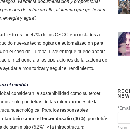
 riesgos, validar la documentación y proporcionar
en períodos de inflación alta, al tiempo que gestionan
, energía y agua”.
itad, esto es, un 47% de los CSCO encuestados a
roducido nuevas tecnologías de automatización para
% en el caso de Europa. Este enfoque puede añadir
lidad e inteligencia a las operaciones de la cadena de
a ayudar a monitorizar y seguir el rendimiento.
ara el cambio
REC
bal consideran la sostenibilidad como su tercer
NEW
ños, sólo por detrás de las interrupciones de la
*
Email
tructura tecnológica. Para los responsables
ura también como el tercer desafío
(46%), por detrás
 de suministro (52%), y la infraestructura
*
Nomb