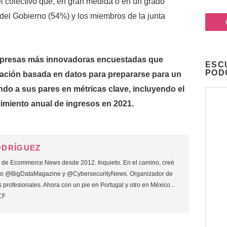
l colectivo que, en gran medida o en un grado
del Gobierno (54%) y los miembros de la junta
 empresas más innovadoras encuestadas que
ESC
POD
vación basada en datos para prepararse para un
ndo a sus pares en métricas clave, incluyendo el
imiento anual de ingresos en 2021.
ODRÍGUEZ
o de Ecommerce News desde 2012. Inquieto. En el camino, creé
mo @BigDataMagazine y @CybersecurityNews. Organizador de
 profesionales. Ahora con un pie en Portugal y otro en México...
CF