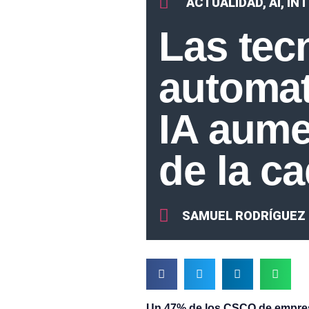
ACTUALIDAD
,
AI
,
INT
Las tec
automat
IA aume
de la c
SAMUEL RODRÍGUEZ
Un 47% de los CSCO de empresa