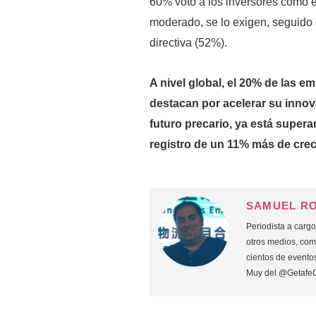
60% votó a los inversores como e
moderado, se lo exigen, seguido 
directiva (52%).
A nivel global, el 20% de las
destacan por acelerar su inno
futuro precario, ya está supera
registro de un 11% más de crec
SAMUEL R
Periodista a carg
otros medios, co
cientos de eventos
Muy del @Getafe