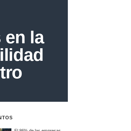
 en la
ilidad
tro
NTOS
El 86% de las empresas