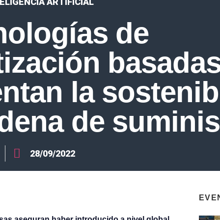
ELIGENCIA ARTIFICIAL
nologías de
ización basadas
ntan la sostenib
adena de suminis
28/09/2022
EVE
s aseguran haber introducido a nivel global