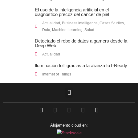
El uso de la inteligencia artificial en el
diagnóstico precoz del cáncer de piel
Actualidad
,
Business Intelligence
,
Cases Studies
,
Data
,
Machine Learning
,
Salud
Detectado el robo de datos a gamers desde la
Deep Web
Actualidad
Iluminación IoT gracias a la alianza IoT-Ready
Internet of Things
F
L
T
I
Y
a
i
w
n
o
c
n
i
s
u
e
k
t
t
t
Alojamento cloud en:
b
e
t
a
u
o
d
e
g
b