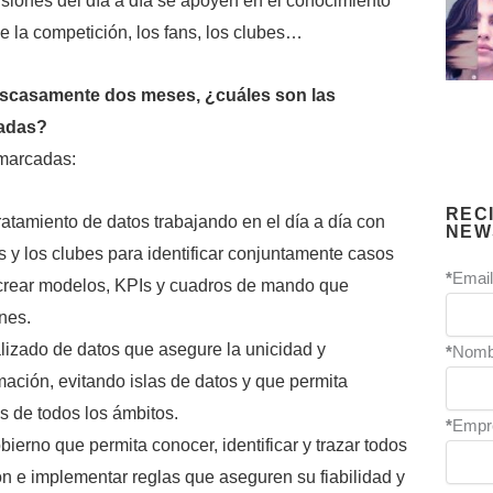
isiones del día a día se apoyen en el conocimiento
e la competición, los fans, los clubes…
escasamente dos meses, ¿cuáles son las
cadas?
marcadas:
REC
tratamiento de datos trabajando en el día a día con
NEW
s y los clubes para identificar conjuntamente casos
*
Email
 crear modelos, KPIs y cuadros de mando que
nes.
alizado de datos que asegure la unicidad y
*
Nomb
ación, evitando islas de datos y que permita
s de todos los ámbitos.
*
Empr
ierno que permita conocer, identificar y trazar todos
ón e implementar reglas que aseguren su fiabilidad y