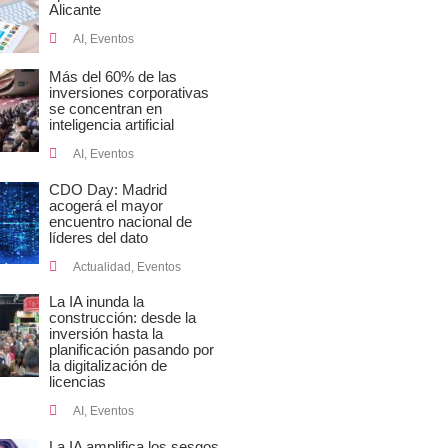
Alicante
AI
,
Eventos
Más del 60% de las
inversiones corporativas
se concentran en
inteligencia artificial
AI
,
Eventos
CDO Day: Madrid
acogerá el mayor
encuentro nacional de
líderes del dato
Actualidad
,
Eventos
La IA inunda la
construcción: desde la
inversión hasta la
planificación pasando por
la digitalización de
licencias
AI
,
Eventos
La IA amplifica los sesgos