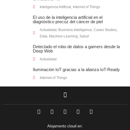
Inteligencia Artificial
,
Internet of Things
El uso de la inteligencia artificial en el
diagnóstico precoz del cáncer de piel
Actualidad
,
Business Intelligence
,
Cases Studies
,
Data
,
Machine Learning
,
Salud
Detectado el robo de datos a gamers desde la
Deep Web
Actualidad
Iluminación IoT gracias a la alianza IoT-Ready
Internet of Things
F
L
T
I
Y
a
i
w
n
o
c
n
i
s
u
e
k
t
t
t
Alojamento cloud en: