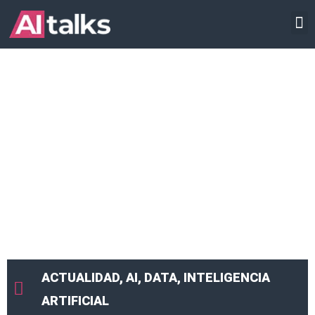
Ir
INTELIGENCIA ARTIFICIAL
al
contenido
ACTUALIDAD
,
AI
,
DATA
,
INTELIGENCIA
ARTIFICIAL