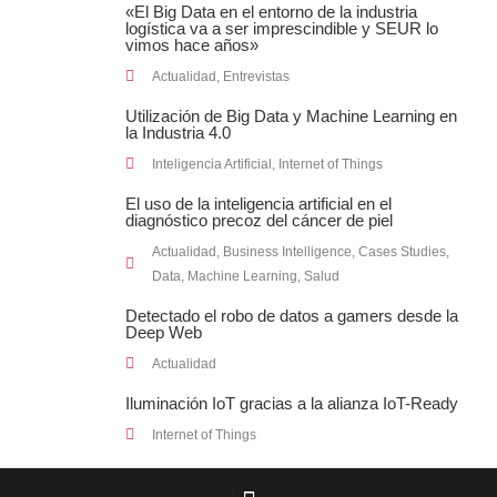
«El Big Data en el entorno de la industria
logística va a ser imprescindible y SEUR lo
vimos hace años»
Actualidad
,
Entrevistas
Utilización de Big Data y Machine Learning en
la Industria 4.0
Inteligencia Artificial
,
Internet of Things
El uso de la inteligencia artificial en el
diagnóstico precoz del cáncer de piel
Actualidad
,
Business Intelligence
,
Cases Studies
,
Data
,
Machine Learning
,
Salud
Detectado el robo de datos a gamers desde la
Deep Web
Actualidad
Iluminación IoT gracias a la alianza IoT-Ready
Internet of Things