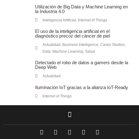
Utilización de Big Data y Machine Learning en
la Industria 4.0
Inteligencia Artificial
,
Internet of Things
El uso de la inteligencia artificial en el
diagnóstico precoz del cáncer de piel
Actualidad
,
Business Intelligence
,
Cases Studies
,
Data
,
Machine Learning
,
Salud
Detectado el robo de datos a gamers desde la
Deep Web
Actualidad
Iluminación IoT gracias a la alianza IoT-Ready
Internet of Things
F
L
T
I
Y
a
i
w
n
o