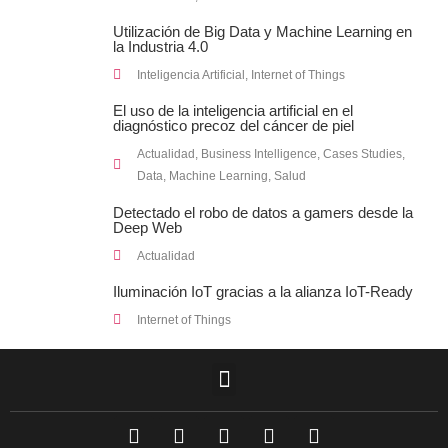
Utilización de Big Data y Machine Learning en
la Industria 4.0
Inteligencia Artificial
,
Internet of Things
El uso de la inteligencia artificial en el
diagnóstico precoz del cáncer de piel
Actualidad
,
Business Intelligence
,
Cases Studies
,
Data
,
Machine Learning
,
Salud
Detectado el robo de datos a gamers desde la
Deep Web
Actualidad
Iluminación IoT gracias a la alianza IoT-Ready
Internet of Things
F
L
T
I
Y
a
i
w
n
o