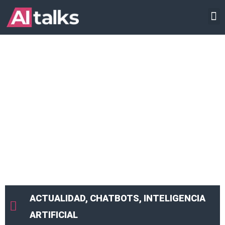
Ir
INTELIGENCIA ARTIFICIAL
al
contenido
ACTUALIDAD
,
CHATBOTS
,
INTELIGENCIA
ARTIFICIAL