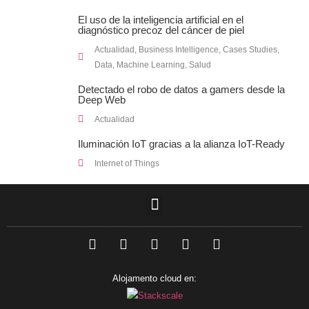
El uso de la inteligencia artificial en el
diagnóstico precoz del cáncer de piel
Actualidad
,
Business Intelligence
,
Cases Studies
,
Data
,
Machine Learning
,
Salud
Detectado el robo de datos a gamers desde la
Deep Web
Actualidad
Iluminación IoT gracias a la alianza IoT-Ready
Internet of Things
F
L
T
I
Y
a
i
w
n
o
c
n
i
s
u
e
k
t
t
t
Alojamento cloud en:
b
e
t
a
u
o
d
e
g
b