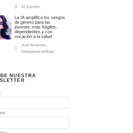
AI
,
Eventos
La IA amplifica los sesgos
de género para las
jóvenes: más frágiles,
dependientes y con
vocación a la salud
IA en femenino
,
Inteligencia Artificial
IBE NUESTRA
SLETTER
:
re:
esa: