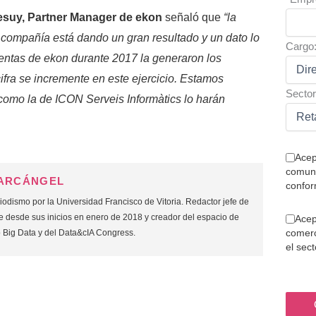
esuy, Partner Manager de ekon
señaló que
“
la
a compañía está dando un gran resultado y un dato lo
Cargo
entas de ekon durante 2017 la generaron los
ifra se incremente en este ejercicio. Estamos
Sector
como la de ICON Serveis Informàtics lo harán
Acep
comuni
 ARCÁNGEL
confor
odismo por la Universidad Francisco de Vitoria. Redactor jefe de
 desde sus inicios en enero de 2018 y creador del espacio de
Acep
comerc
o Big Data y del Data&cIA Congress.
el sec