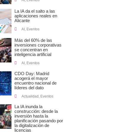
AI
,
Eventos
La IA da el salto a las
aplicaciones reales en
Alicante
AI
,
Eventos
Más del 60% de las
inversiones corporativas
se concentran en
inteligencia artificial
AI
,
Eventos
CDO Day: Madrid
acogerá el mayor
encuentro nacional de
líderes del dato
Actualidad
,
Eventos
La IA inunda la
construcción: desde la
inversión hasta la
planificación pasando por
la digitalización de
licencias