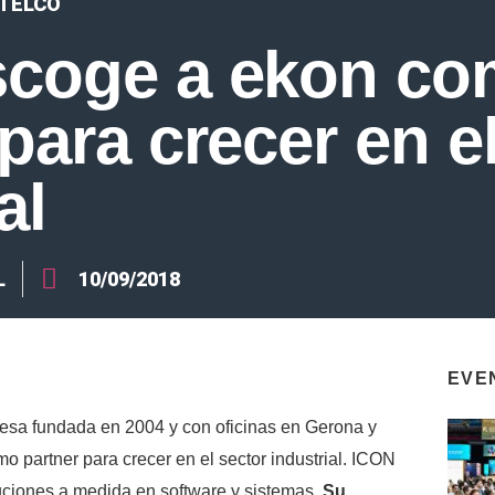
TELCO
scoge a ekon c
para crecer en e
al
L
10/09/2018
EVE
esa fundada en 2004 y con oficinas en Gerona y
o partner para crecer en el sector industrial. ICON
luciones a medida en software y sistemas.
Su