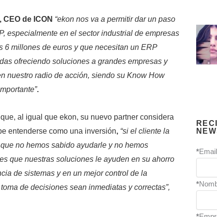
a, CEO de ICON
“ekon nos va a permitir dar un paso
P, especialmente en el sector industrial de empresas
os 6 millones de euros y que necesitan un ERP
das ofreciendo soluciones a grandes empresas y
en nuestro radio de acción, siendo su Know How
importante”
.
que, al igual que ekon, su nuevo partner considera
REC
NEW
ebe entenderse como una inversión
,
“si el cliente la
a que no hemos sabido ayudarle y no hemos
*
Email
es que nuestras soluciones le ayuden en su ahorro
cia de sistemas y en un mejor control de la
*
Nomb
 toma de decisiones sean inmediatas y correctas”,
*
Empr