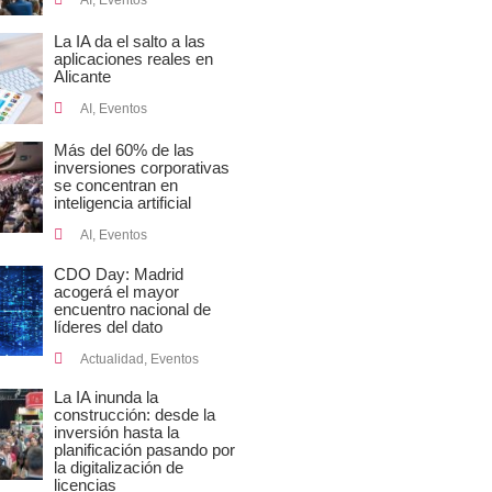
AI
,
Eventos
La IA da el salto a las
aplicaciones reales en
Alicante
AI
,
Eventos
Más del 60% de las
inversiones corporativas
se concentran en
inteligencia artificial
AI
,
Eventos
CDO Day: Madrid
acogerá el mayor
encuentro nacional de
líderes del dato
Actualidad
,
Eventos
La IA inunda la
construcción: desde la
inversión hasta la
planificación pasando por
la digitalización de
licencias