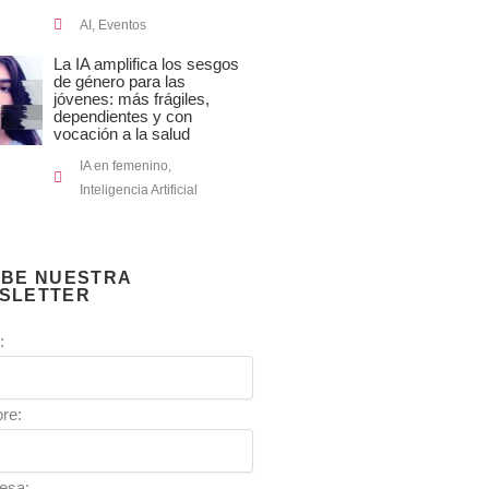
AI
,
Eventos
La IA amplifica los sesgos
de género para las
jóvenes: más frágiles,
dependientes y con
vocación a la salud
IA en femenino
,
Inteligencia Artificial
IBE NUESTRA
SLETTER
:
re:
esa: