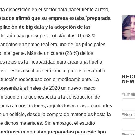
a disposición en el sector para hacer frente al reto,
stados afirmó que su empresa estaba ‘preparada
pilación de big data y la adopción de las
nte, aún hay que superar obstáculos. Un 68 %
r datos en tiempo real era uno de los principales
o inteligente. Más de un cuarto (28 %) de los
s retos es la incapacidad para crear una huella
perar estos escollos será crucial para el desarrollo
REC
nstrucción respetuosa con el medioambiente. La
NEW
presentará a finales de 2020 un nuevo marco,
*
Email
nfoque en lo que respecta a la construcción de
nima a constructores, arquitectos y a las autoridades
*
Nomb
de un edificio, desde la compra de materiales hasta la
e dichos materiales. Sin embargo, el estudio
nstrucción no están preparadas para este tipo
*
Empr