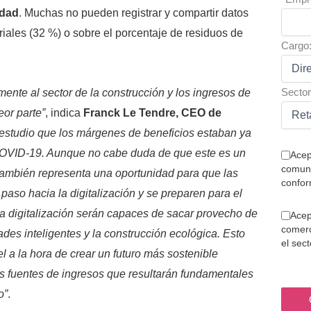
idad
. Muchas no pueden registrar y compartir datos
iales (32 %) o sobre el porcentaje de residuos de
Cargo
Sector
nte al sector de la construcción y los ingresos de
eor parte”
, indica
Franck Le Tendre, CEO de
estudio que los márgenes de beneficios estaban ya
COVID-19. Aunque no cabe duda de que este es un
Acep
comuni
 también representa una oportunidad para que las
confor
aso hacia la digitalización y se preparen para el
a la digitalización serán capaces de sacar provecho de
Acep
comerc
des inteligentes y la construcción ecológica. Esto
el sec
 a la hora de crear un futuro más sostenible
 fuentes de ingresos que resultarán fundamentales
o”
.