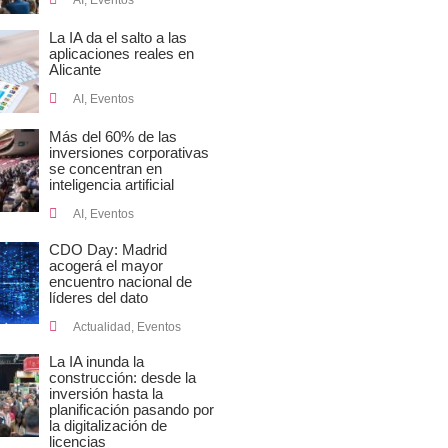
AI
,
Eventos
La IA da el salto a las
aplicaciones reales en
Alicante
AI
,
Eventos
Más del 60% de las
inversiones corporativas
se concentran en
inteligencia artificial
AI
,
Eventos
CDO Day: Madrid
acogerá el mayor
encuentro nacional de
líderes del dato
Actualidad
,
Eventos
La IA inunda la
construcción: desde la
inversión hasta la
planificación pasando por
la digitalización de
licencias