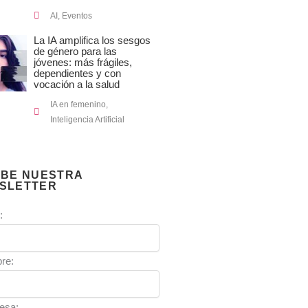
AI
,
Eventos
La IA amplifica los sesgos
de género para las
jóvenes: más frágiles,
dependientes y con
vocación a la salud
IA en femenino
,
Inteligencia Artificial
IBE NUESTRA
SLETTER
:
re:
esa: