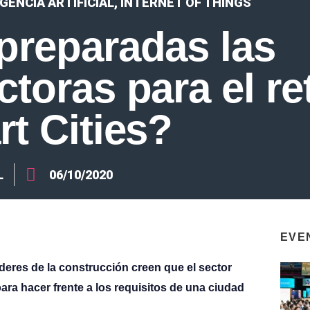
IGENCIA ARTIFICIAL
,
INTERNET OF THINGS
preparadas las
ctoras para el re
rt Cities?
L
06/10/2020
EVE
íderes de la construcción creen que el sector
para hacer frente a los requisitos de una ciudad