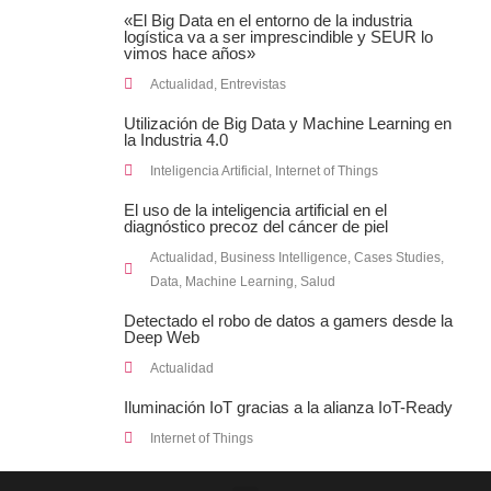
«El Big Data en el entorno de la industria
logística va a ser imprescindible y SEUR lo
vimos hace años»
Actualidad
,
Entrevistas
Utilización de Big Data y Machine Learning en
la Industria 4.0
Inteligencia Artificial
,
Internet of Things
El uso de la inteligencia artificial en el
diagnóstico precoz del cáncer de piel
Actualidad
,
Business Intelligence
,
Cases Studies
,
Data
,
Machine Learning
,
Salud
Detectado el robo de datos a gamers desde la
Deep Web
Actualidad
Iluminación IoT gracias a la alianza IoT-Ready
Internet of Things