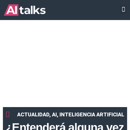
Ir
INTELIGENCIA ARTIFICIAL
al
contenido
ACTUALIDAD
,
AI
,
INTELIGENCIA ARTIFICIAL
¿Entenderá alguna vez