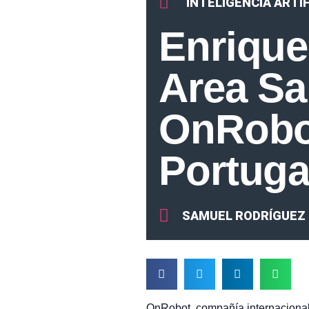
INTELIGENCIA ARTIF
Enriqu
Area Sa
OnRobot
Portuga
SAMUEL RODRÍGUEZ
OnRobot, compañía internacional l