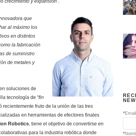
no crecimiento y expansión
”.
innovadora que
char al máximo los
ivos en distintos
como la fabricación
as de suministro
ión de metales y
en soluciones de
REC
lla tecnología de “
fin
NEW
 recientemente fruto de la unión de las tres
*
Email
alizadas en herramientas de efectores finales
ion Robotics
, tiene el objetivo de convertirse en
colaborativas para la industria robótica donde
*
Nomb