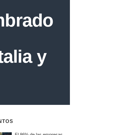
mbrado
alia y
NTOS
El 86% de las empresas