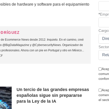
osibles de hardware y software para el equipamiento
*
Empr
Cargo
ODRÍGUEZ
o de Ecommerce News desde 2012. Inquieto. En el camino, creé
mo @BigDataMagazine y @CybersecurityNews. Organizador de
Sector
 profesionales. Ahora con un pie en Portugal y otro en México...
CF
Acep
comuni
confor
Un tercio de las grandes empresas
Acep
comerc
españolas sigue sin prepararse
el sec
para la Ley de la IA