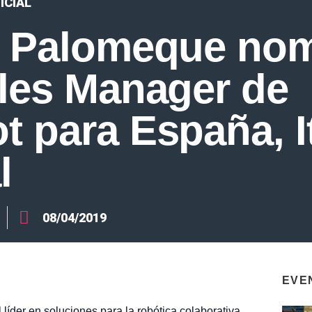
ICIAL
e Palomeque no
les Manager de
 para España, It
l
08/04/2019
EVE
íder en soluciones para la robótica colaborativa,