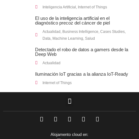
Inteligencia Artificial
,
Internet of Things
El uso de la inteligencia artificial en el
diagnóstico precoz del cáncer de piel
Actualidad
,
Business Intelligence
,
Cases Studies
,
Data
,
Machine Learning
,
Salud
Detectado el robo de datos a gamers desde la
Deep Web
Actualidad
Iluminación IoT gracias a la alianza IoT-Ready
Internet of Things
F
L
T
I
Y
a
i
w
n
o
c
n
i
s
u
e
k
t
t
t
Alojamento cloud en:
b
e
t
a
u