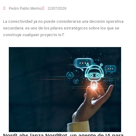
Pedro Pablo Merino
22/07/2026
La conectividad ya no puede considerarse una decisión operativa
secundaria: es uno de los pilares estratégicos sobre los que se
construye cualquier proyecto IoT
NordLabs lanza NordBot, un agente de IA para