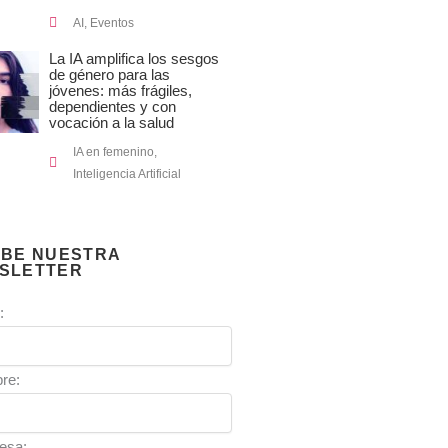
AI
,
Eventos
La IA amplifica los sesgos
de género para las
jóvenes: más frágiles,
dependientes y con
vocación a la salud
IA en femenino
,
Inteligencia Artificial
IBE NUESTRA
SLETTER
:
re:
esa: