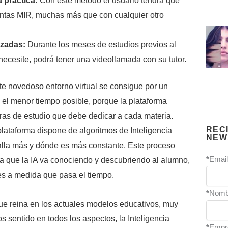
 práctica:
Con este método el usuario tendrá que
untas MIR, muchas más que con cualquier otro
izadas:
Durante los meses de estudios previos al
necesite, podrá tener una videollamada con su tutor.
te novedoso entorno virtual se consigue por un
 el menor tiempo posible, porque la plataforma
as de estudio que debe dedicar a cada materia.
REC
plataforma dispone de algoritmos de Inteligencia
NEW
 falla más y dónde es más constante. Este proceso
*
Email
a que la IA va conociendo y descubriendo al alumno,
s a medida que pasa el tiempo.
*
Nomb
ue reina en los actuales modelos educativos, muy
 sentido en todos los aspectos, la Inteligencia
*
Empr