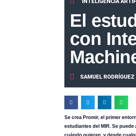
INTELIGENCIA ARTIF
El estu
con Inte
Machine
SAMUEL RODRÍGUEZ
Se crea Promir, el primer entor
estudiantes del MIR. Se puede 
cuándo quieran, y desde cualqu