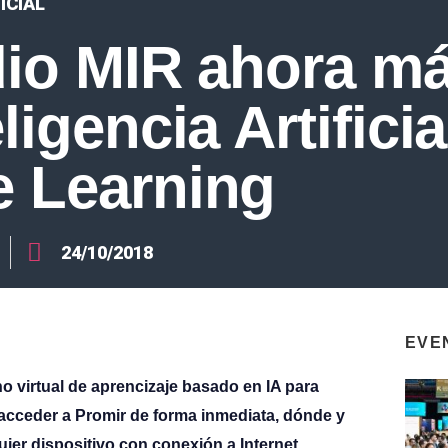
ICIAL
dio MIR ahora má
ligencia Artificia
 Learning
24/10/2018
EVE
no virtual de aprencizaje basado en IA para
acceder a Promir de forma inmediata, dónde y
ier dispositivo con conexión a Internet.