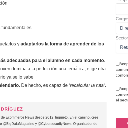
ción.
Cargo
A fundamentales.
Sector
uetarlos y
adaptarlos la forma de aprender de los
más adecuadas para el alumno en cada momento
.
Acep
 joven domina a la perfección una temática, elige otra
comuni
confor
io ya se lo sabe.
alendario
. De hecho, es capaz de ‘
recalcular la ruta
‘.
Acep
comerc
el sec
ODRÍGUEZ
o de Ecommerce News desde 2012. Inquieto. En el camino, creé
mo @BigDataMagazine y @CybersecurityNews. Organizador de