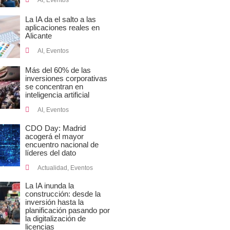
AI
,
Eventos
La IA da el salto a las
aplicaciones reales en
Alicante
AI
,
Eventos
Más del 60% de las
inversiones corporativas
se concentran en
inteligencia artificial
AI
,
Eventos
CDO Day: Madrid
acogerá el mayor
encuentro nacional de
líderes del dato
Actualidad
,
Eventos
La IA inunda la
construcción: desde la
inversión hasta la
planificación pasando por
la digitalización de
licencias