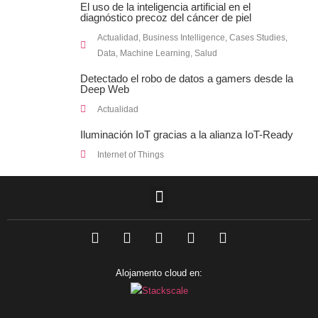
El uso de la inteligencia artificial en el
diagnóstico precoz del cáncer de piel
Actualidad
,
Business Intelligence
,
Cases Studies
,
Data
,
Machine Learning
,
Salud
Detectado el robo de datos a gamers desde la
Deep Web
Actualidad
Iluminación IoT gracias a la alianza IoT-Ready
Internet of Things
F
L
T
I
Y
a
i
w
n
o
c
n
i
s
u
e
k
t
t
t
Alojamento cloud en:
b
e
t
a
u
o
d
e
g
b
o
i
r
r
e