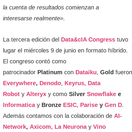
la cuenta de resultados comienzan a
interesarse realmente».
La tercera edición del
Data&cIA Congress
tuvo
lugar el miércoles 9 de junio en formato híbrido.
El congreso contó como
patrocinador
Platinum
con
Dataiku
,
Gold
fuero
Everywhere
,
Denodo
,
Keyrus,
Data
Robot
y
Alteryx
y como
Silver
Snowflake
e
Informatica
y
Bronze
ESIC,
Parise
y
Gen D
.
Además contamos con la colaboración de
AI-
Network
,
Axicom,
La Neurona
y
Vino