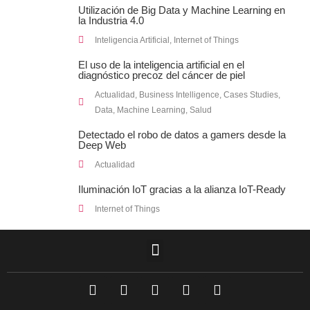
Utilización de Big Data y Machine Learning en
la Industria 4.0
Inteligencia Artificial
,
Internet of Things
El uso de la inteligencia artificial en el
diagnóstico precoz del cáncer de piel
Actualidad
,
Business Intelligence
,
Cases Studies
,
Data
,
Machine Learning
,
Salud
Detectado el robo de datos a gamers desde la
Deep Web
Actualidad
Iluminación IoT gracias a la alianza IoT-Ready
Internet of Things
F
L
T
I
Y
a
i
w
n
o
c
n
i
s
u