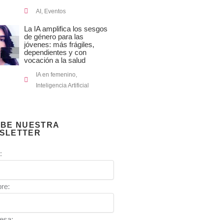
AI
,
Eventos
La IA amplifica los sesgos
de género para las
jóvenes: más frágiles,
dependientes y con
vocación a la salud
IA en femenino
,
Inteligencia Artificial
IBE NUESTRA
SLETTER
:
re:
esa: