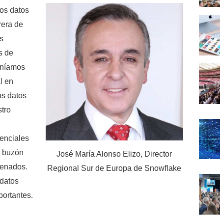
os datos
rera de
s
s de
teníamos
l en
os datos
stro
enciales
al buzón
José María Alonso Elizo, Director
lenados.
Regional Sur de Europa de Snowflake
 datos
ortantes.