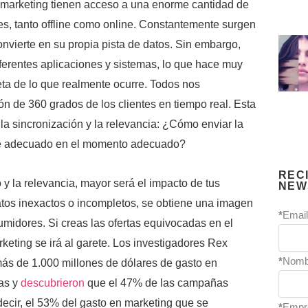
l marketing tienen acceso a una enorme cantidad de
es, tanto offline como online. Constantemente surgen
nvierte en su propia pista de datos. Sin embargo,
iferentes aplicaciones y sistemas, lo que hace muy
eta de lo que realmente ocurre. Todos nos
n de 360 grados de los clientes en tiempo real. Esta
 la sincronización y la relevancia: ¿Cómo enviar la
ente adecuado en el momento adecuado?
REC
 la relevancia, mayor será el impacto de tus
NEW
tos inexactos o incompletos, se obtiene una imagen
*
Email
midores. Si creas las ofertas equivocadas en el
eting se irá al garete. Los investigadores Rex
*
Nomb
más de 1.000 millones de dólares de gasto en
as y
descubrieron
que el 47% de las campañas
decir, el 53% del gasto en marketing que se
*
Empr