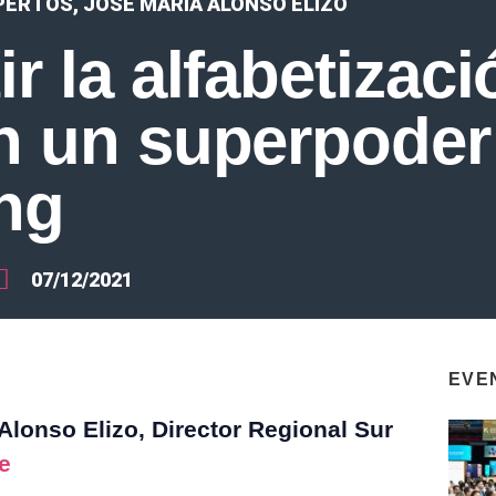
PERTOS
,
JOSÉ MARÍA ALONSO ELIZO
r la alfabetizac
n un superpoder
ng
07/12/2021
EVE
Alonso Elizo, Director Regional Sur
e