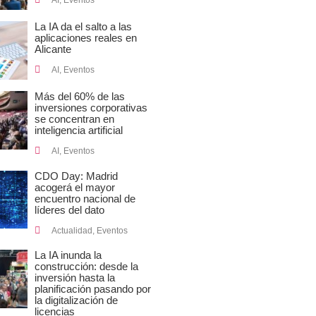
AI
,
Eventos
La IA da el salto a las
aplicaciones reales en
Alicante
AI
,
Eventos
Más del 60% de las
inversiones corporativas
se concentran en
inteligencia artificial
AI
,
Eventos
CDO Day: Madrid
acogerá el mayor
encuentro nacional de
líderes del dato
Actualidad
,
Eventos
La IA inunda la
construcción: desde la
inversión hasta la
planificación pasando por
la digitalización de
licencias