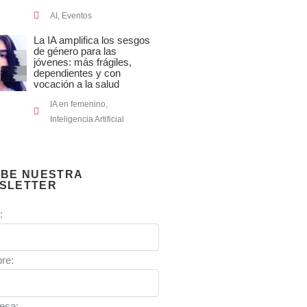
AI
,
Eventos
La IA amplifica los sesgos
de género para las
jóvenes: más frágiles,
dependientes y con
vocación a la salud
IA en femenino
,
Inteligencia Artificial
IBE NUESTRA
SLETTER
:
re:
esa: