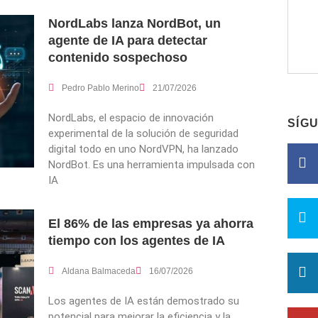
NordLabs lanza NordBot, un
agente de IA para detectar
contenido sospechoso
Pedro Pablo Merino
21/07/2026
NordLabs, el espacio de innovación
SÍG
experimental de la solución de seguridad
digital todo en uno NordVPN, ha lanzado
NordBot. Es una herramienta impulsada con
IA
El 86% de las empresas ya ahorra
tiempo con los agentes de IA
Aldana Balmaceda
16/07/2026
Los agentes de IA están demostrado su
potencial para mejorar la eficiencia y la