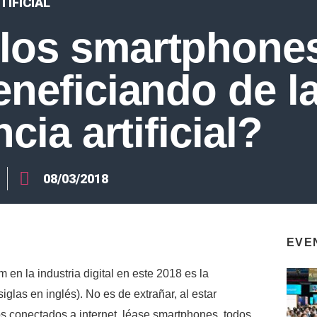
TIFICIAL
los smartphones
eneficiando de l
ncia artificial?
08/03/2018
EVE
 en la industria digital en este 2018 es la
siglas en inglés). No es de extrañar, al estar
s conectados a internet, léase smartphones, todos