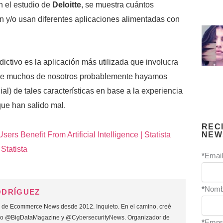
n el estudio de
Deloitte
, se muestra cuántos
 y/o usan diferentes aplicaciones alimentadas con
dictivo es la aplicación más utilizada que involucra
que muchos de nosotros probablemente hayamos
cial) de tales características en base a la experiencia
ue han salido mal.
REC
NEW
t
Statista
*
Email
*
Nomb
ODRÍGUEZ
o de Ecommerce News desde 2012. Inquieto. En el camino, creé
mo @BigDataMagazine y @CybersecurityNews. Organizador de
*
Empr