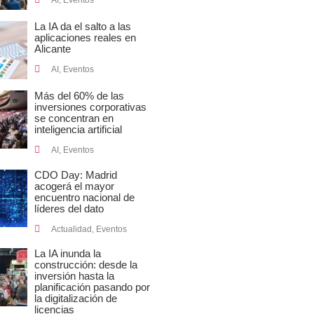
AI
,
Eventos
La IA da el salto a las
aplicaciones reales en
Alicante
AI
,
Eventos
Más del 60% de las
inversiones corporativas
se concentran en
inteligencia artificial
AI
,
Eventos
CDO Day: Madrid
acogerá el mayor
encuentro nacional de
líderes del dato
Actualidad
,
Eventos
La IA inunda la
construcción: desde la
inversión hasta la
planificación pasando por
la digitalización de
licencias