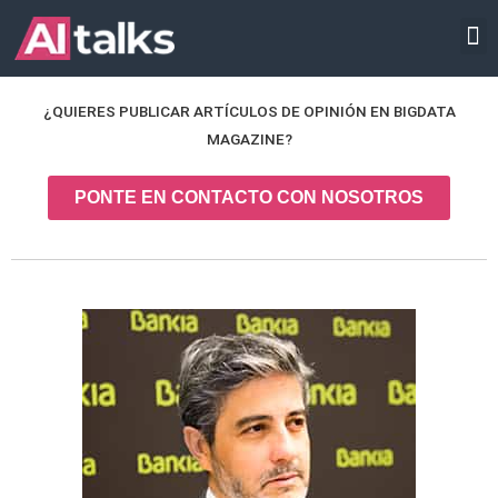
Ir
INTELIGENCIA ARTIFICIAL
al
contenido
¿QUIERES PUBLICAR ARTÍCULOS DE OPINIÓN EN BIGDATA
MAGAZINE?
PONTE EN CONTACTO CON NOSOTROS