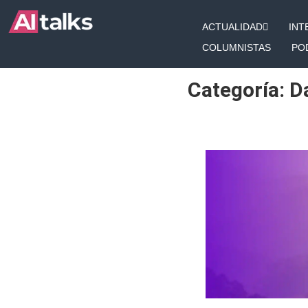
Ir
ACTUALIDAD
INT
al
contenido
COLUMNISTAS
PO
Categoría: D