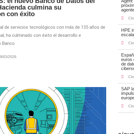
: el nuevo Banco de Datos del
Agent 
próxim
 Hacienda culmina su
agente
n con éxito
Cl
nal de servicios tecnológicos con más de 135 años de
HPE im
escal
al, ha culminado con éxito el desarrollo e
o Banco
Cl
España
9/03/2026
euros e
de dat
cibers
Cl
SAP l
impuls
europ
Cl