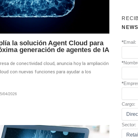
RECI
NEWS
lía la solución Agent Cloud para
*
Email:
róxima generación de agentes de IA
*
Nombr
mpresa de conectividad cloud, anuncia hoy la ampliación
Cloud con nuevas funciones para ayudar a los
*
Empre
5/04/2026
Cargo:
Sector: