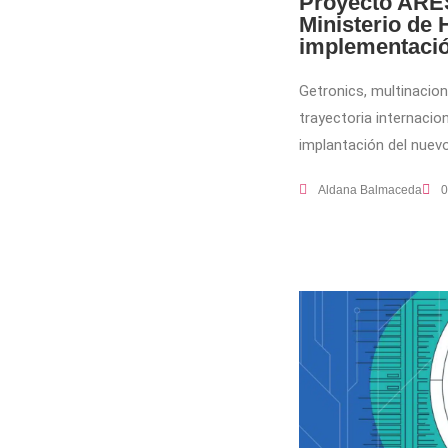
Proyecto ARES
Ministerio de
implementació
Getronics, multinacio
trayectoria internacion
implantación del nuev
Aldana Balmaceda
0