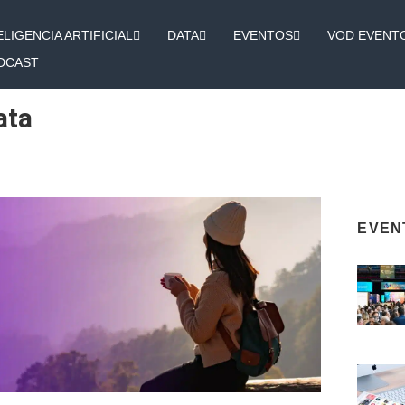
ELIGENCIA ARTIFICIAL
DATA
EVENTOS
VOD EVENT
DCAST
ata
Página
Página
Página
Página
Página
EVEN