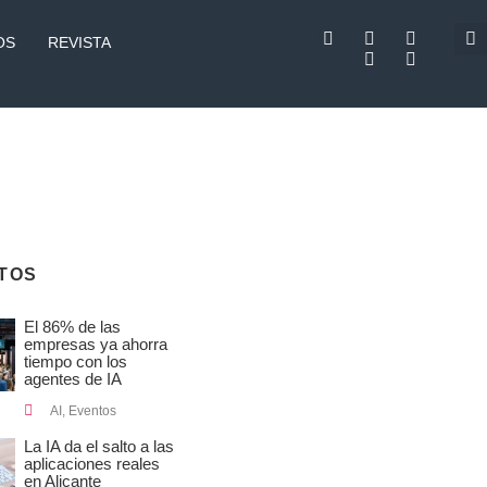
F
L
I
T
Y
a
i
n
w
o
OS
REVISTA
c
n
s
i
u
e
k
t
t
t
b
e
a
t
u
o
d
g
e
b
o
i
r
r
e
k
n
a
m
TOS
El 86% de las
empresas ya ahorra
tiempo con los
agentes de IA
AI
,
Eventos
La IA da el salto a las
aplicaciones reales
en Alicante