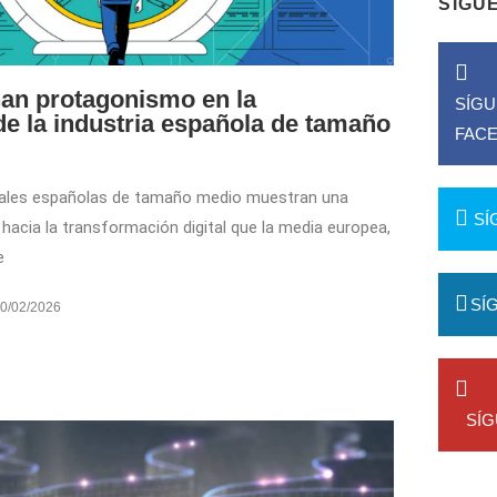
SÍGU
nan protagonismo en la
SÍG
 de la industria española de tamaño
FAC
iales españolas de tamaño medio muestran una
SÍ
acia la transformación digital que la media europea,
e
SÍ
0/02/2026
SÍ