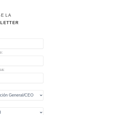
BE LA
LETTER
e:
sa: