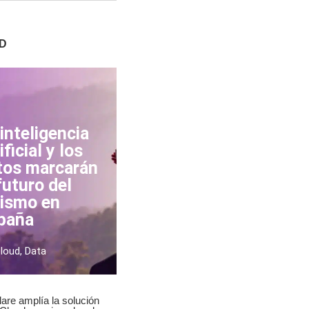
D
inteligencia
ificial y los
tos marcarán
futuro del
rismo en
paña
loud
,
Data
lare amplía la solución