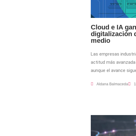
Cloud e IA ga
digitalización
medio
Las empresas industr
actitud más avanzada h
aunque el avance sigu
Aldana Balmaceda
1