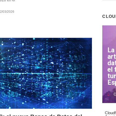
2/03/2026
CLOU
La 
art
da
el 
tu
Es
C
Cloudf