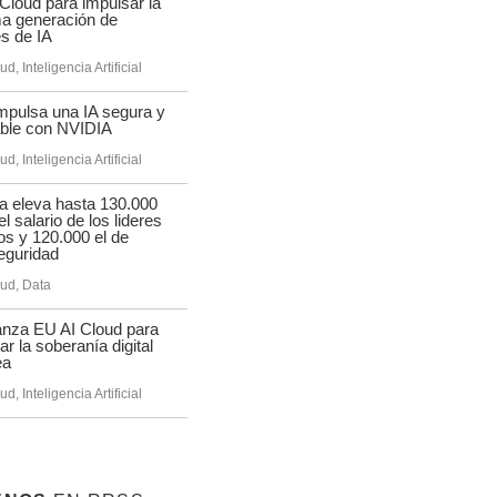
Cloud para impulsar la
a generación de
s de IA
oud
,
Inteligencia Artificial
pulsa una IA segura y
able con NVIDIA
oud
,
Inteligencia Artificial
 eleva hasta 130.000
l salario de los lideres
os y 120.000 el de
eguridad
oud
,
Data
anza EU AI Cloud para
ar la soberanía digital
ea
oud
,
Inteligencia Artificial