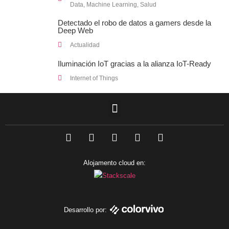
Data
,
Machine Learning
,
Salud
Detectado el robo de datos a gamers desde la
Deep Web
Actualidad
Iluminación IoT gracias a la alianza IoT-Ready
Internet of Things
F
L
T
I
Y
a
i
w
n
o
c
n
i
s
u
e
k
t
t
t
Alojamento cloud en:
b
e
t
a
u
o
d
e
g
b
o
i
r
r
e
k
n
a
m
Desarrollo por: