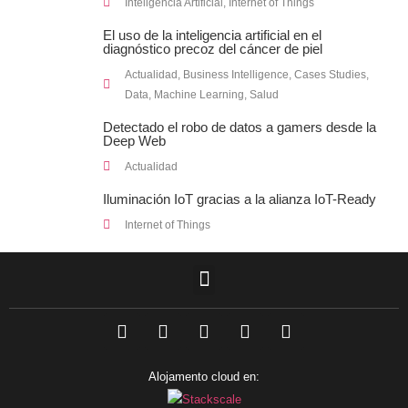
Inteligencia Artificial
,
Internet of Things
El uso de la inteligencia artificial en el
diagnóstico precoz del cáncer de piel
Actualidad
,
Business Intelligence
,
Cases Studies
,
Data
,
Machine Learning
,
Salud
Detectado el robo de datos a gamers desde la
Deep Web
Actualidad
Iluminación IoT gracias a la alianza IoT-Ready
Internet of Things
F
L
T
I
Y
a
i
w
n
o
c
n
i
s
u
e
k
t
t
t
Alojamento cloud en:
b
e
t
a
u
o
d
e
g
b