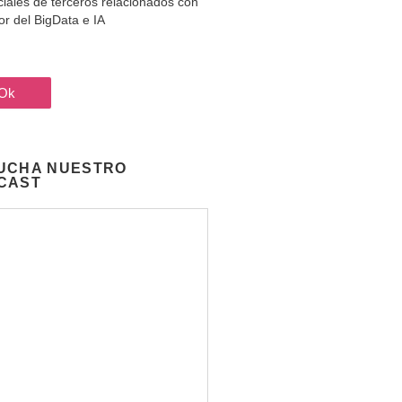
iales de terceros relacionados con
tor del BigData e IA
UCHA NUESTRO
CAST