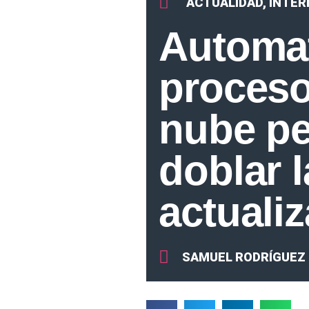
ACTUALIDAD
,
INTER
Automat
proceso
nube pe
doblar 
actuali
SAMUEL RODRÍGUEZ