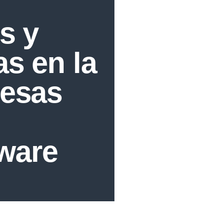
s y
s en la
resas
tware