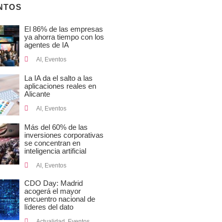
NTOS
El 86% de las empresas
ya ahorra tiempo con los
agentes de IA
AI
,
Eventos
La IA da el salto a las
aplicaciones reales en
Alicante
AI
,
Eventos
Más del 60% de las
inversiones corporativas
se concentran en
inteligencia artificial
AI
,
Eventos
CDO Day: Madrid
acogerá el mayor
encuentro nacional de
líderes del dato
Actualidad
,
Eventos