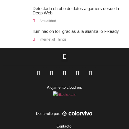
Detectado el robo de datos a gamers desde la
Deep Web
Actualidad
Iluminación IoT gracias a la alianza IoT-Ready
Internet of Things
F
L
T
I
Y
a
i
w
n
o
c
n
i
s
u
e
k
t
t
t
Alojamento cloud en:
b
e
t
a
u
o
d
e
g
b
o
i
r
r
e
k
n
a
m
Desarrollo por:
Contacto: