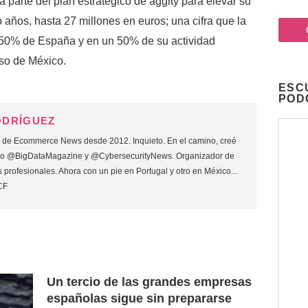
 parte del plan estratégico de aggity para elevar su
o años, hasta 27 millones en euros; una cifra que la
50% de España y en un 50% de su actividad
eso de México.
ESC
POD
ODRÍGUEZ
o de Ecommerce News desde 2012. Inquieto. En el camino, creé
mo @BigDataMagazine y @CybersecurityNews. Organizador de
 profesionales. Ahora con un pie en Portugal y otro en México...
CF
Un tercio de las grandes empresas
españolas sigue sin prepararse