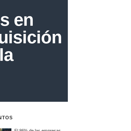
s en
uisición
la
NTOS
El 86% de las empresas