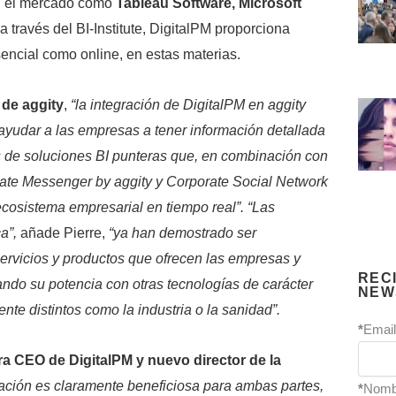
en el mercado como
Tableau Software, Microsoft
a través del BI-Institute, DigitalPM proporciona
sencial como online, en estas materias.
 de aggity
,
“la integración de DigitalPM en aggity
ayudar a las empresas a tener información detallada
és de soluciones BI punteras que, en combinación con
te Messenger by aggity y Corporate Social Network
 ecosistema empresarial en tiempo real”. “Las
ca”,
añade Pierre,
“ya han demostrado ser
ervicios y productos que ofrecen las empresas y
REC
do su potencia con otras tecnologías de carácter
NEW
nte distintos como la industria o la sanidad”.
*
Email
ra CEO de DigitalPM
y nuevo director de la
ación es claramente beneficiosa para ambas partes,
*
Nomb