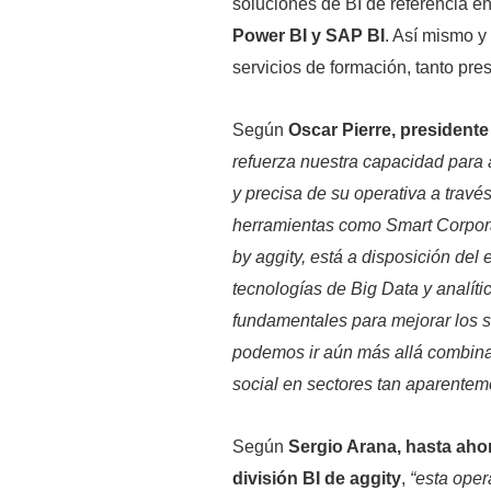
soluciones de BI de referencia 
Power BI y SAP BI
. Así mismo y 
servicios de formación, tanto pre
Según
Oscar Pierre, presidente
refuerza nuestra capacidad para 
y precisa de su operativa a trav
herramientas como Smart Corpora
by aggity, está a disposición del
tecnologías de Big Data y analíti
fundamentales para mejorar los s
podemos ir aún más allá combinan
social en sectores tan aparenteme
Según
Sergio Arana, hasta aho
división BI de aggity
,
“esta oper