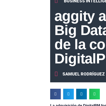
BUSINESS INTELLI
aggity 
Big Dat
de la c
Digital
SAMUEL RODRÍGUEZ
La adquisición de DigitalPM for