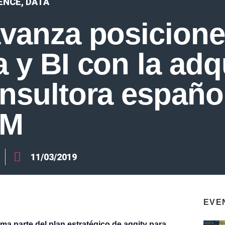
GENCE
,
DATA
avanza posicione
a y BI con la adq
onsultora españo
PM
11/03/2019
EVE
ma parte del plan estratégico de aggity para