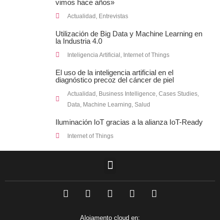
vimos hace años»
Actualidad
,
Entrevistas
Utilización de Big Data y Machine Learning en
la Industria 4.0
Inteligencia Artificial
,
Internet of Things
El uso de la inteligencia artificial en el
diagnóstico precoz del cáncer de piel
Actualidad
,
Business Intelligence
,
Cases Studies
,
Data
,
Machine Learning
,
Salud
Iluminación IoT gracias a la alianza IoT-Ready
Internet of Things
F
L
T
I
Y
a
i
w
n
o
c
n
i
s
u
e
k
t
t
t
Alojamento cloud en: