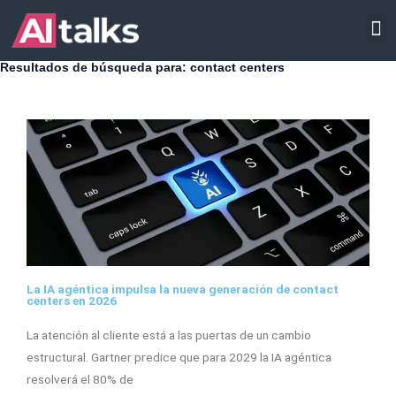
Ir
INTELIGENCIA ARTIFICIAL
al
contenido
Resultados de búsqueda para: contact centers
Página
Página
Página
Página
La IA agéntica impulsa la nueva generación de contact
centers en 2026
La atención al cliente está a las puertas de un cambio
estructural. Gartner predice que para 2029 la IA agéntica
resolverá el 80% de