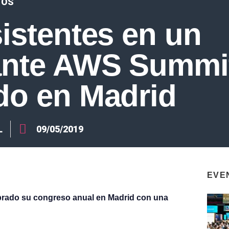
TOS
sistentes en un
ante AWS Summi
do en Madrid
L
09/05/2019
EVE
rado su congreso anual en Madrid con una