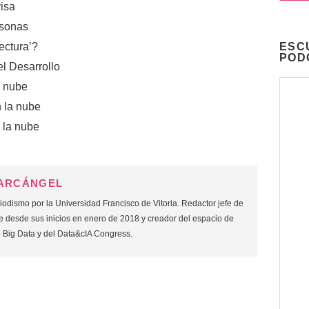
isa
rsonas
ectura’?
ESC
POD
l Desarrollo
a nube
n la nube
 la nube
 ARCÁNGEL
odismo por la Universidad Francisco de Vitoria. Redactor jefe de
 desde sus inicios en enero de 2018 y creador del espacio de
o Big Data y del Data&cIA Congress.