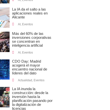
AI
,
Eventos
La IA da el salto a las
aplicaciones reales en
Alicante
AI
,
Eventos
Más del 60% de las
inversiones corporativas
se concentran en
inteligencia artificial
AI
,
Eventos
CDO Day: Madrid
acogerá el mayor
encuentro nacional de
líderes del dato
Actualidad
,
Eventos
La IA inunda la
construcción: desde la
inversión hasta la
planificación pasando por
la digitalización de
licencias