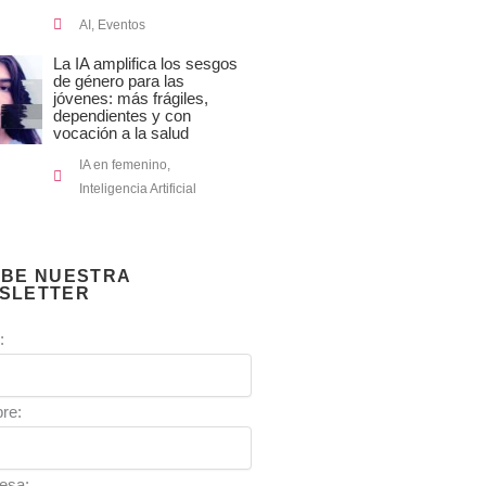
AI
,
Eventos
La IA amplifica los sesgos
de género para las
jóvenes: más frágiles,
dependientes y con
vocación a la salud
IA en femenino
,
Inteligencia Artificial
IBE NUESTRA
SLETTER
:
re:
esa: